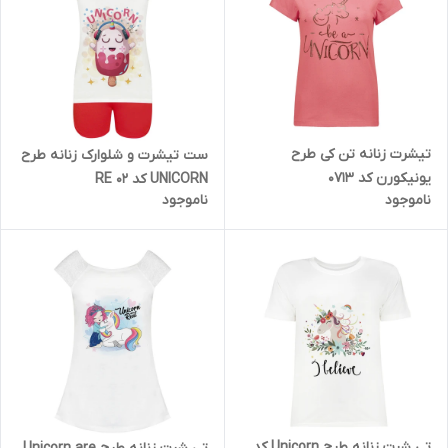
تیشرت زنانه تن کی طرح
ست تیشرت و شلوارک زنانه طرح
یونیکورن کد 0713
UNICORN کد 02 RE
ناموجود
ناموجود
تی شرت زنانه طرح Unicorn کد