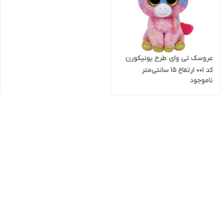
عروسک تی وای طرح یونیکورن
کد 001 ارتفاع 15 سانتی‌متر
ناموجود