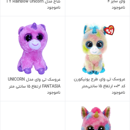
وای سایز 4
شاخ مدل TY RainBow Unicorn
ناموجود
ناموجود
Fantasia ارتفاع 16 سانتی‌متر
عروسک تی وای طرح یونیکورن
عروسک تی وای مدل UNICORN
کد 003 ارتفاع 15 سانتی‌متر
FANTASIA ارتفاع 15 سانتی متر
ناموجود
ناموجود