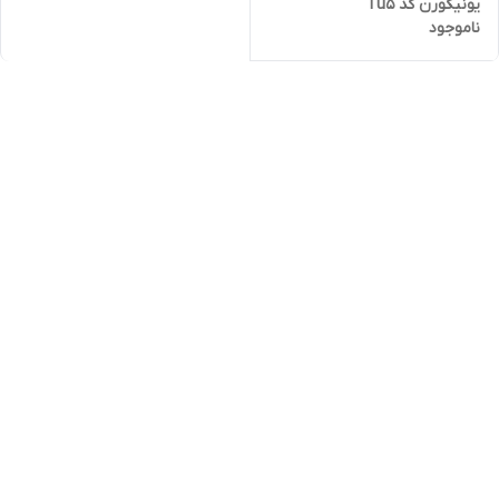
یونیکورن کد Tu5
ناموجود