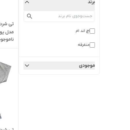
برند
تی شرت 
اچ اند ام
مدل یو
ناموجود
متفرقه
موجودی