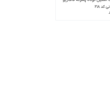
آستین کوتاه پسرانه فانتازیو
 کد 218