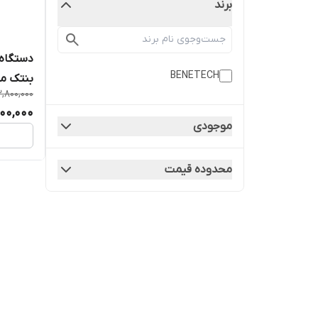
برند
دستگاه
BENETECH
بنتک مدل 
2,800,000
500,000
موجودی
محدوده قیمت