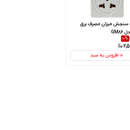
 سنجش میزان مصرف برق
GM86
10
%
2,
افزودن به سبد