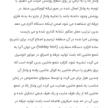
ولتاژ بالا را به آرامی بر روی سطح پوشش حرکت می دهیم. با
توجه به ولتاژ اعمال شده در صورتیکه کوچکترین منفذ در
پوشش وجود داشته باشد با تخلیه ولتاژ از جارو به بدنه فلزی
جرقه ای مشاهده می شود ضمن اینکه دستگاه آلارم می دهد
بدین ترتیب محل مذکور نشانه گذاری شده و می بایست
پوشش اجرا شده در آن منطقه ترمیم و اصلاح گردد. برای تشریح
ساده کارکرد دستگاه منفذیاب (holiday test) می توان آنرا به
شمع ماشین که باعث تولید جرقه و احتراق در موتور اتومبیل
می گردد تشبیه نمود. کارکرد شمع ماشین بدین گونه است که
برق باطری یا دینام ماشین به کوئل ماشین رفته و ولتاژ آن
چندین هزار برابر می گردد و توسط سیمهای مخصوص در زمان
مناسب به شمع ماشین هدایت می گردد این ولتاژ بالا در شمع
ماشین که از یک طرف مثبت و یک طرف منفی تشکیل شده و
بین آن در حد چند میکرون فاصله است باعث تولید جرقه در