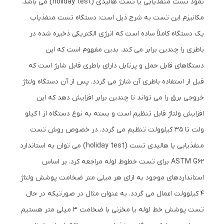
نمود تست منفذیابی یا تست هالیدی (holiday test) می باشد.
مکانیزم این تست به شرح ذیل است: دستگاه تست منفذیاب
یک دستگاه کاملاً ساده است که انرژی الکتریکی ذخیره شده در
باطری را چندین برابر می کند. بدین مفهوم است که این
دستگاهای قابل حمل و پرتابل دارای باطری قابل شارژ است که
قبل از استفاده باطری آن شارژ می گردد. پس از آن دستگاه ولتاژ
خروجی برق را می تواند تا چندین برابر افزایش دهد که این
افزایش ولتاژ قابل تنظیم است و بسته به نوع دستگاه از 1 کیلو
ولت تا 35 کیلوولت تنظیم می گردد. در خصوص روش تست
منفذیابی یا هالیدی تست (holiday test) می توان به استاندارد
ASTM G62 برای تست خطوط لوله مراجعه کرد. بر اساس
استانداردهای موجود به ازای هر میلی متر ضخامت پوشش ولتاژ
4 کیلوولت اعمال می گردد. به عنوان مثال در صورتیکه در حال
تست پوشش خط لوله یا مخزنی با ضخامت 3 میلی متر هستیم