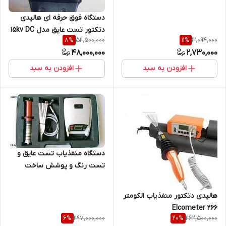
دستگاه فوق حرفه ای هالیدی
دتکتور تست عایق مدل 15kv DC
52,500,000
3,094,000
8
%
11
%
زنور
48,000,000
2,730,000
افزودن به سبد
افزودن به سبد
دستگاه منفذیاب تست عایق و
تست رنگ و پوشش ساخت
هواتک چین مدل HD-105 (
نمایندگی اصلی جوش آزما تجهیز
هالیدی دتکتور منفذیاب الکومتر
09120741826)
Elcometer 266
297,000,000
262,500,000
6
%
20
%