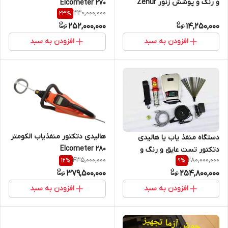
و رنگ و پوشش زنور Zenur
Elcometer 270
330,000,000
23
%
252,000,000
14,250,000
افزودن به سبد
افزودن به سبد
هالیدی دتکتور منفذیاب الکومتر
دستگاه منفذ یاب یا هالیدی
Elcometer 280
دتکتور تست عایق و رنگ و
435,000,000
280,000,000
12
%
9
%
پوشش برند هواتک چین مدل
379,500,000
254,800,000
HD-105 (نمایندگی اصلی جوش
آزما تجهیز)
افزودن به سبد
افزودن به سبد