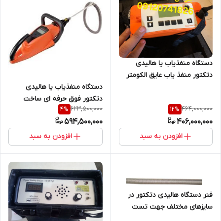
دستگاه منفذیاب یا هالیدی
دتکتور منفذ یاب عایق الکومتر
انگلستان کد فنی D266-4C
دستگاه منفذیاب یا هالیدی
دتکتور فوق حرفه ای ساخت
623,500,000
464,000,000
4
%
12
%
الکومتر انگلستان مدل
594,500,000
406,000,000
Elcometer D280T مدل
پیشرفته
افزودن به سبد
افزودن به سبد
فنر دستگاه هالیدی دتکتور در
سایزهای مختلف جهت تست
عایق لوله ها