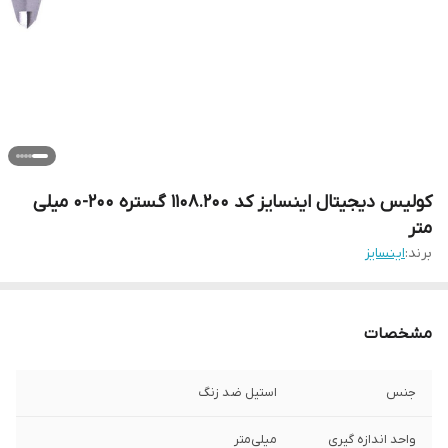
کولیس دیجیتال اینسایز کد 1108.200 گستره 200-0 میلی
متر
برند:
اینسایز
مشخصات
جنس
استیل ضد زنگ
واحد اندازه گیری
میلی‌متر