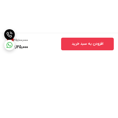
35,100,000
2
%
افزودن به سبد خرید
34,125,000
برگشت به بالا