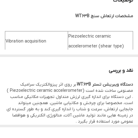
توضیحات
مشخصات ارتعاش سنج WT63B
Piezoelectric ceramic
Vibration acquisition
accelerometer (shear type)
Measurement range of
0.1~199.9m/s2 peak
acceleration
نقد و بررسی
Measurement range of speed
0.1~199.9mm/s RMS
دستگاه ویبریشن تستر WT63B
بر روی اثر پیزوالکتریک سرامیک
Measurement range of
مصنوعی ساخت شده است (Piezoelectric ceramic accelerometer )
0.001~1.999mm peak –peak value
. این دستگاه برای اندازه گیری لرزش متداول تجهیزات مکانیکی مناسب
displacement
است، مخصوصا برای چرخش و مکانیابی ماشین. همچنین میتواند
±5%±2digits
جابجایی ارتعاش، سرعت و شتاب را اندازه گیری کند و به طور گسترده ای
Measurement error
در زمینه هایی مانند تولید ماشین آلات، متالورژی الکتریکی و هوافضا
Frequency range of
High frequency: 1KHz ~ 15KHz
عمومی مورد استفاده قرار بگیرد .
لرزش سنج :
acceleration measurement:
(HI)
یکی از موارد مهم در صنایع مختلف کنترل لرزش و ارتعاش ابزارها و