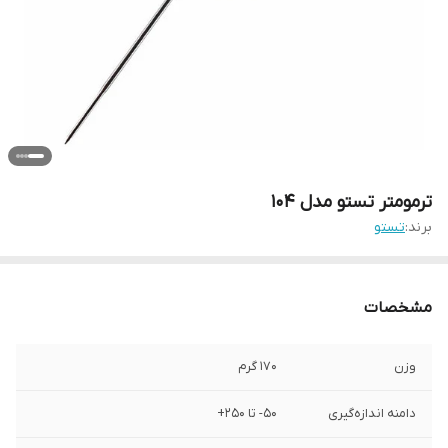
ترمومتر تستو مدل 104
برند:
تستو
مشخصات
وزن
170 گرم
دامنه اندازه‌گیری
50- تا 250+