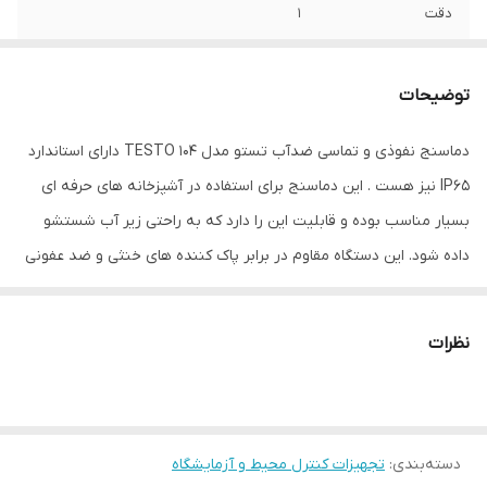
دقت
1
دمای عملکرد
20- تا 60+ درجه سانتی‌گراد
توضیحات
نوع سنسور
NTC
دماسنج نفوذی و تماسی ضدآب تستو مدل TESTO 104 دارای استاندارد
نوع سنجش
دما
IP65 نیز هست . این دماسنج برای استفاده در آشپزخانه های حرفه ای
ویژگی‌های تجهیزات
نمایشگر
بسیار مناسب بوده و قابلیت این را دارد که به راحتی زیر آب شستشو
داده شود. این دستگاه مقاوم در برابر پاک کننده های خنثی و ضد عفونی
ابعاد
2x2x17 سانتی‌متر
کننده های الکلی می باشد و علاوه بر اینها از ویژگی های مهم این
محصول عبارتند از اندازه گیری دما در بازه -50 تا 250 درجه سانتیگراد با
نظرات
دقت یک عدد صحیح و وضوح دمایی یکدهم.
دسته‌بندی
:
تجهیزات کنترل محیط و آزمایشگاه