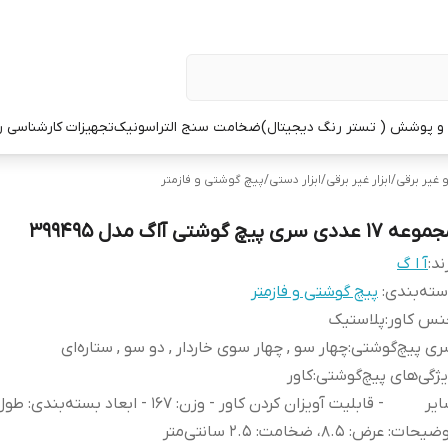
 پوشش ( تستر رنگ دیجیتال)
ضخامت سنج التراسونیک
تجهیزات کارشناسی 
و غیر برقی
/
ابزار غیر برقی
/
ابزار دستی
/
پیچ گوشتی و فازمتر
ه 17 عددی سری پیچ گوشتی آاگ مدل 399495
ند:
آ ا گ
ته‌بندی
:
پیچ گوشتی و فازمتر
نس کاور
:
پلاستیک
ری پیچ‌گوشتی
:
چهار سو , چهار سوی خاردار , دو سو , ستاره‌ای
ژگی‌های پیچ‌گوشتی
:
کاور
یر
وضیحات
:
عرض: 8.5، ضخامت: 2.5 سانتی‌متر