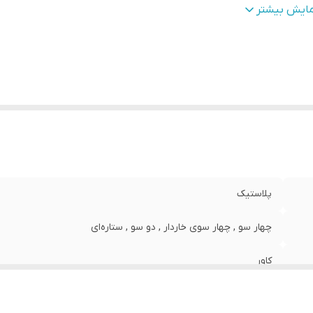
داد
:
17
مایش بیشتر
پلاستیک
چهار سو , چهار سوی خاردار , دو سو , ستاره‌ای
کاور
- قابلیت آویزان کردن کاور - وزن: 167 - ابعاد بسته‌بندی: طول: 10، عرض: 8.5، ضخامت: 2.5 سانتی‌متر