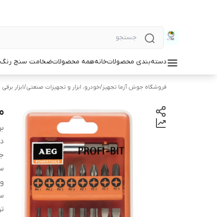
دسته‌بندی محصولات
خانه
همه محصولات
ضخامت سنج رنگ و
فروشگاه جوش آزما تجهیز
/
خودرو، ابزار و تجهیزات صنعتی
/
ابزار برقی 
مجموع
بر
دس
ج
س
وی
سا
ت