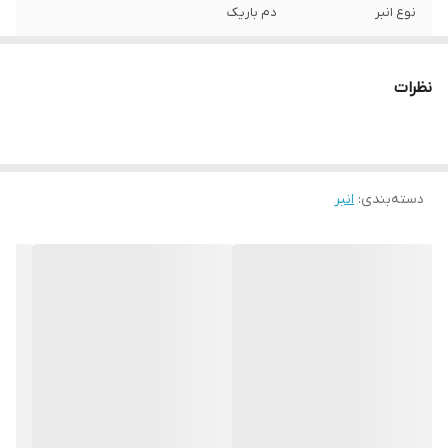
نوع انبر
دم باریک
ویژگی‌های انبر
کاور
نظرات
سایر توضیحات
-فک سخت کاری شده و گرمایش دیده شده -
ساخته شده از آلیاژ فولاد کربنی -دارای روکش
پولیش خورده صنعتی - فک بلندتر جهت
دسترسی بهتر در مناطق کور - ساخته شده تحت
استاندارد DIN آلمان - دوام بی نظیر - ساخت
دسته‌بندی
:
انبر
تایوان
ابعاد
295x60x10 میلی‌متر