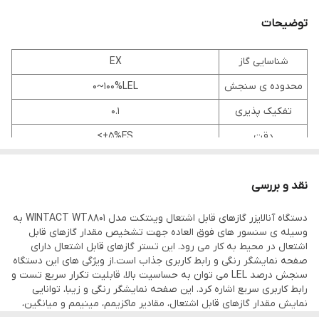
توضیحات
شناسایی گاز
EX
محدوده ی سنجش
0~100%LEL
تفکیک پذیری
0.1
دقت
≤±5%FS
زمان پاسخ
Less than 30 seconds
دهی (90%)
نقد و بررسی
LCD displays real-time data and system
دستگاه آنالایزر گازهای قابل اشتعال وینتکت مدل WINTACT WT8801 به
حالت شناسایی
state,
وسیله ی سنسور های فوق العاده جهت تشخیص مقدار گازهای قابل
اشتعال در محیط به کار می رود. این تستر گازهای قابل اشتعال دارای
LED, sound, vibration indication alarm
صفحه نمایشگر رنگی و رابط کاربری جذاب است.از ویژگی های این دستگاه
سنجش درصد LEL می توان به حساسیت بالا، قابلیت تکرار سریع تست و
Temperature:-10~55℃;
رابط کاربری سریع اشاره کرد. این صفحه نمایشگر رنگی و زیبا، توانایی
شرایط نگهداری
Humidity:＜85%RH
نمایش مقدار گازهای قابل اشتعال، مقادیر ماکزیمم، مینیمم و میانگین،
تاریخ، ساعت، باتری و نمایش پیغام هایی مانند خطر را دارد. اندازه گیری