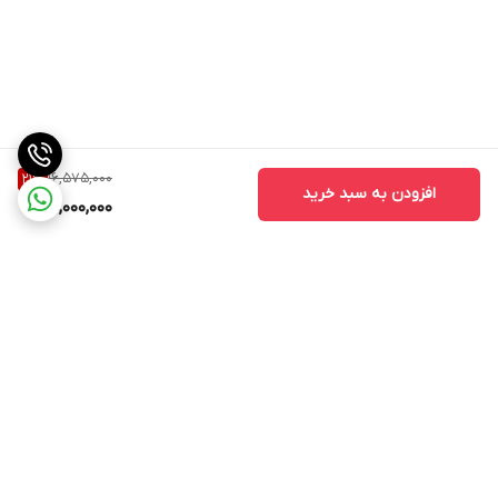
16,575,000
21
%
افزودن به سبد خرید
13,000,000
برگشت به بالا