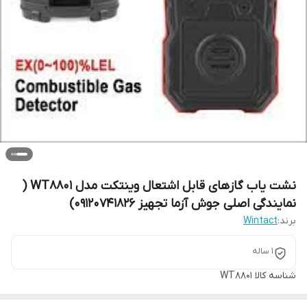
نشت یاب گازهای قابل اشتعال وینتکت مدل WT8801 (
نمایندگی اصلی جوش آزما تجهیز 09120741826)
برند:
Wintact
1 ساله
شناسه کالا
WT8801