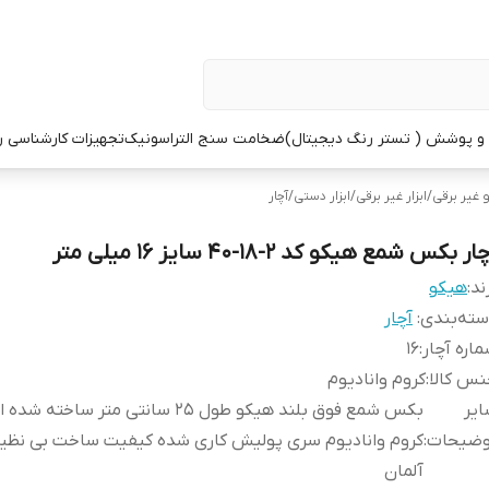
 پوشش ( تستر رنگ دیجیتال)
ضخامت سنج التراسونیک
تجهیزات کارشناسی 
و غیر برقی
/
ابزار غیر برقی
/
ابزار دستی
/
آچار
ار بکس شمع هیکو کد 2-18-40 سایز 16 میلی متر
ند:
هیکو
ته‌بندی
:
آچار
اره آچار
:
16
س کالا
:
کروم وانادیوم
یر
بکس شمع فوق بلند هیکو طول 25 سانتی متر ساخته ش
وضیحات
:
کروم وانادیوم سری پولیش کاری شده کیفیت ساخت بی نظی
آلمان