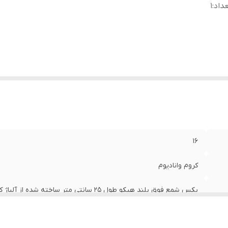
داد
:
1
16
کروم وانادیوم
بکس شمع فوق بلند هیکو طول 25 سانتی متر 
بی نظیر ساخت آلمان
1