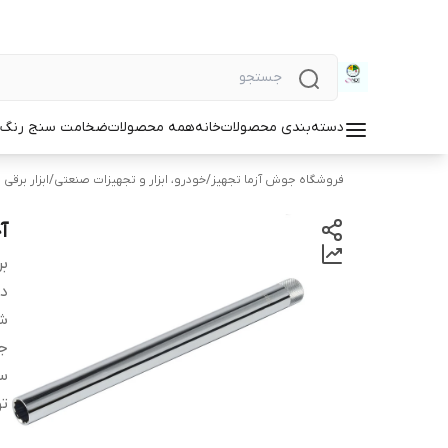
دسته‌بندی محصولات
خانه
همه محصولات
ضخامت سنج رنگ و
فروشگاه جوش آزما تجهیز
/
خودرو، ابزار و تجهیزات صنعتی
/
ابزار برقی 
آچ
بر
دس
شم
جن
سا
ت