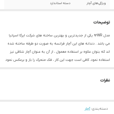
ویژگی‌های آچار
دسته استاندارد
جنس کالا
کروم وانادیوم
توضیحات
وزن
800 گرم
مدل 92WR یکی از جدیدترین و بهترین ساخته های شرکت ایرگا اسپانیا
می باشد . دندانه های این آچار فرانسه به صورت دو طرفه ساخته شده
اند که بتوان علاوه بر استفاده معمول ، از آن به عنوان آچار شلاقی نیز
استفاده نمود. کافی است جهت این کار ، فک متحرک را باز و برعکس نمود
. دو طرف فک آچار فرانسه برحسب اینج و میلی متر مدرج شده است تا
کار با آن را آسانتر کند . یکی دیگر از ویژگی های بارز 92WR مقدار بالای
نظرات
بازشدگی فک آن می باشد که تا 40 میلی متر می باشد و باعث می شود که
کار با مهره ها و لوله ها با قطر بیشتر را ممکن سازد .
دسته‌بندی
:
آچار