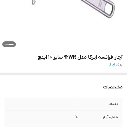
آچار فرانسه ایرگا مدل 92WR سایز 10 اینچ
برند:
ایرگا
مشخصات
تعداد
1
شماره آچار
10"