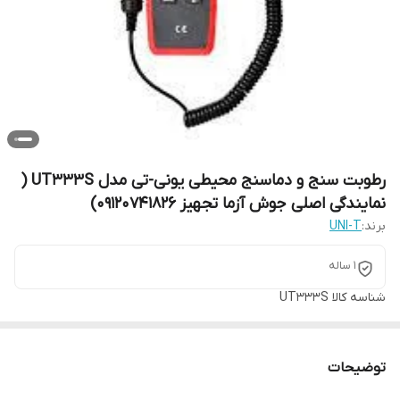
رطوبت سنج و دماسنج محیطی یونی-تی مدل UT333S (
نمایندگی اصلی جوش آزما تجهیز 09120741826)
برند:
UNI-T
1 ساله
شناسه کالا
UT333S
توضیحات