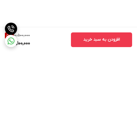
10,500,000
51
%
افزودن به سبد خرید
5,100,000
برگشت به بالا