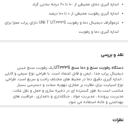
اندازه گیری دمای محیطی از -10 تا 60 درجه سانتی گراد
اندازه گیری رطوبت محیطی از 0 تا 100 درصد
ترموگراف دیجیتال دما و رطوبت UNI-T UT333S دارای پراب مجزا برای
اندازه گیری دما و رطوبت
دقت اندازه گیری 1 درجه سانتی گراد برای دما
دقت اندازه گیری 5 درصد برای رطوبت
نقد و بررسی
رزولوشن 0.1 درجه برای دما و 0.1 درصد برای رطوبت
دستگاه رطوبت سنج و دما سنج UT333S
یک رطوبت سنج مینی
دارای نمایشگر LCD با نور پس زمینه
دیجیتال پراب جدا ، ایمن و قابل اعتماد است. با طراحی نوع سیمی و کابلی
دارای نشانگر اضافه بار
، اندازه گیری دقیق دما در محیط های مختلف راحت و سریع است. طراحی
نوع اسپلیت برای نظارت بر مجاری تهویه سخت و دسترسی بسیار
دارای دکمه های DATA HOLD و MAX/MIN
مناسب است.به طور گسترده ای در ذخیره سازی و حمل و نقل غلات ،
ترموگراف دیجیتال دما و رطوبت UNI-T UT333S با قابلیت انتخاب
مدیریت پرونده ، مدیریت مواد ، جنگلداری و دامداری ، مراقبت های
بهداشتی و خانه استفاده می شود.
واحد نمایش بین فارنهایت و سانتی گراد
تغذیه با 3 عدد باتری 1.5 ولتی
نظرات
قابلیت خاموشی خودکار