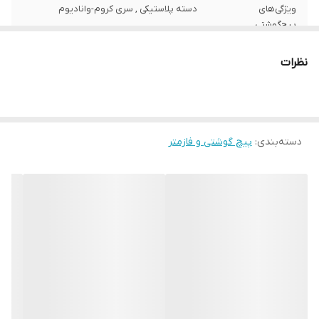
ویژگی‌های
دسته پلاستیکی , سری کروم-وانادیوم
پیچ‌گوشتی
سایر توضیحات
-سایز 1.2x6.5x150 -طول کلی پیچ گوشتی 25
نظرات
سانتی متر -دسته شش ضلعی جهت جلوگیری از
لیز خوردن در دست -کیفیت ساخت عالی
-ساخت آلمان -ساخته شده طبق استاندارد
DIN/ISO -روکش عایق برق 1000 ولت (VDE)
دسته‌بندی
:
پیچ گوشتی و فازمتر
تعداد
1