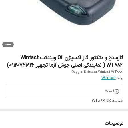
گازسنج و دتکتور گاز اکسیژن O2 وینتکت Wintact
WT8821 ( نمایندگی اصلی جوش آزما تجهیز 09120741826)
Oxygen Detector Wintact WT8821
برند:
Wintact
1 ساله
شناسه کالا
WT8821
توضیحات