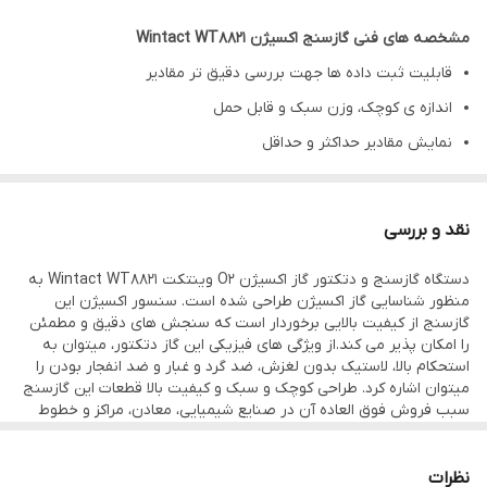
مشخصه های فنی گازسنج اکسیژن Wintact WT8821
قابلیت ثبت داده ها جهت بررسی دقیق تر مقادیر
اندازه ی کوچک، وزن سبک و قابل حمل
نمایش مقادیر حداکثر و حداقل
قابلیت تنظیم هشدار برای موارد عبور از آستانه انتشار یا کمبود گاز
کالیبراسیون آسان و سریع
نقد و بررسی
قابلیت خاموش شدن خودکار و برنامه ریزی زمان
دستگاه گازسنج و دتکتور گاز اکسیژن O2 وینتکت Wintact WT8821 به
Oxygen measurement range
منظور شناسایی گاز اکسیژن طراحی شده است. سنسور اکسیژن این
0~25%VOL
گازسنج از کیفیت بالایی برخوردار است که سنجش های دقیق و مطمئن
را امکان پذیر می کند.از ویژگی های فیزیکی این گاز دتکتور، میتوان به
Maximum overload
استحکام بالا، لاستیک بدون لغزش، ضد گرد و غبار و ضد انفجار بودن را
30% oxygen
میتوان اشاره کرد. طراحی کوچک و سبک و کیفیت بالا قطعات این گازسنج
سبب فروش فوق العاده آن در صنایع شیمیایی، معادن، مراکز و خطوط
Response time (T90)
توزیع و انتقال گاز ، مراکز علمی تحقیقاتی کشاورزی و حفاظت محیط
زیست همچنین بیوشیمیایی و دیگر زمینه ای وابسته به گاز اکسیژن
＜15s
شده است.
نظرات