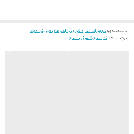
Sensor Type
Electrochemical O2 sensor
Power supply
3*1.5V AAA batteries
دسته‌بندی
:
تجهیزات اندازه گیری پارامترهای فیزیکی مواد
برچسب‌ها :
گاز سنج
،
اکسیژن-سنج
Weight
111.9g(Without battery)
Dimensions
67.98*28.47*119.98mm