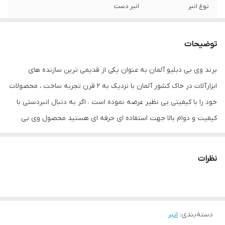
نوع انبر
انبر دست
ویژگی‌های انبر
کاور
توضیحات
سایر توضیحات
کیفیت ساخت بی نظیر ساخته شده از بهترین
آلیاژ فولاد ساخت آلمان
برند وی بی دبلیو آلمان به عنوان یکی از قدیمی ترین سازنده های
ابزارآلات در خاک کشور آلمان با نزدیک به 2 قرن تجربه ساخت ، محصولات
ابعاد
190x60x23 میلی‌متر
خود را با کیفیتی بی نظیر عرضه نموده است . اگر به دنبال انبردستی با
کیفیت و دوام بالا جهت استفاده ای حرفه ای هستید محصول وی بی
دبلیو گزینه ای عالی محسوب می شود . بدنه این انبر از بهترین فولاد
ممکن ساخته شده است تا در سخت ترین شرایط کاری دوام خود را حفظ
نظرات
نماید . دسته انبردست فوق با روکشی از پلاستیک نرم و با کیفیت ساخت
شده است تا از دوام و راحتی حداکثری برخوردار باشد . تمامی فرایندهای
مربوط به تولید این محصول نظیر فورج ، پولیش زنی و .. تماما در خاک
دسته‌بندی
:
انبر
کشور آلمان انجام می شود و این موضوع روی بدنه محصول حک شده