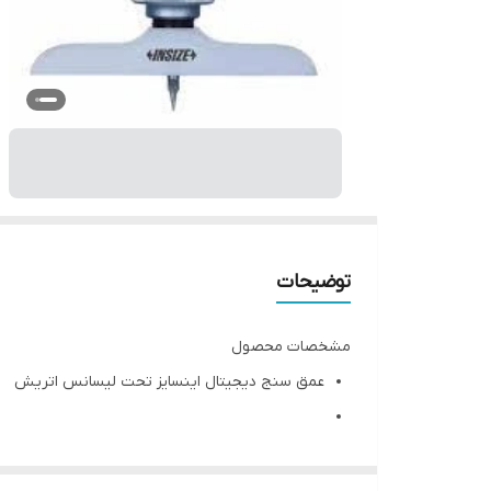
توضیحات
مشخصات محصول
عمق سنج دیجیتال اینسایز تحت لیسانس اتریش
دکمه خاموش/روشن، صفر، میلی متر/ اینچ ABA