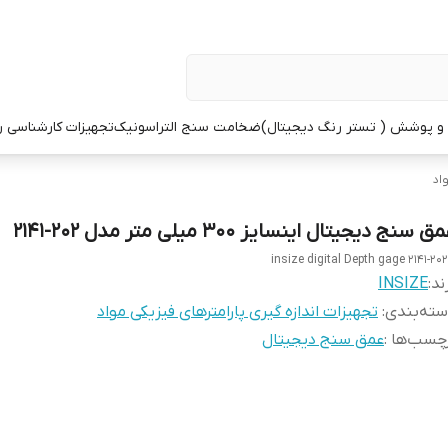
 پوشش ( تستر رنگ دیجیتال)
ضخامت سنج التراسونیک
تجهیزات کارشناسی 
اد
ق سنج دیجیتال اینسایز 300 میلی متر مدل 202-2141
insize digital Depth gage 2141-20
ند:
INSIZE
ته‌بندی
:
تجهیزات اندازه گیری پارامترهای فیزیکی مواد
چسب‌ها :
عمق سنج دیجیتال