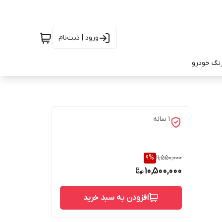
ورود | ثبت‌نام
رنگ خودرو
1 ساله
9
%
11,550,000
10,500,000
افزودن به سبد خرید