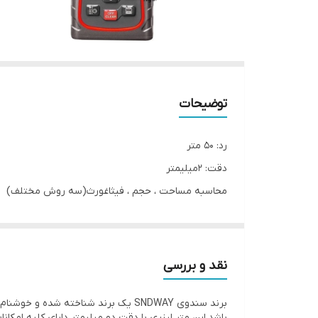
توضیحات
رد: 50 متر
دقت: 2میلیمتر
محاسبه مساحت ، حجم ، فیثاغورث(سه روش مختلف)
تغییر واحد به مییلیمتر،سانتیمتر،فوت و اینچ
اندازه گیری لایو(ممتد)
اندازه گیری ماکزیمم و مینیمم
نقد و بررسی
دارای صفحه نمایش چهارخطی بزرگ(با نور زمینه)
اندازه گیری زاویه(شیب سنج دیجیتالی)
باشد.این متر لیزری با دقت دو میلیمتر دارای کلیه امک