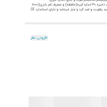
لایو(ممتد)،اندازه گیری ماکزیمم و مینیمم،صفحه نمایش چهارخطی بزرگ(با چراغ صفحه)،اندازه گیری زاویه(شیب سنج دیجیتالی)،قابلیت ذخیره 30 اندازه گیره(حافظه) و مصرف کم باتری(8000
بار اندازه گیری) و قابلیت خاموش شدن اتوماتیک چراغ صفحه ، نور لیزر(20 ثانیه) و خود دستگاه(150 ثانیه) میباشد.همچنین این متر ضد رطوبت و ضد گرد و غبار میباشد و دارای استاندارد CE
افزودن نظر