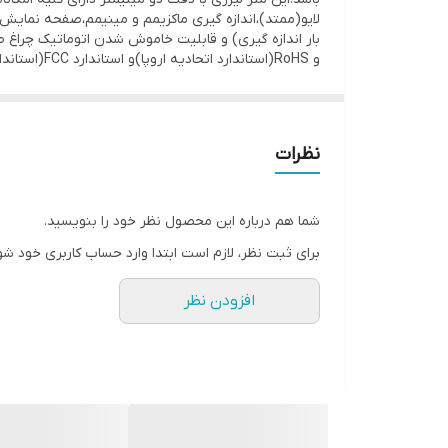
قابلیت ذخیره 30 اندازه گیری (حافظه)
مصرف کم باتری(8000 بار اندازه گیری)
و RoHS(استاندارد اتحادیه اروپا)و استاندارد FCC(استاندارد قاره آمریکا)میباشد.
قابلیت خاموش شدن اتوماتیک چراغ صفحه ، نور لیزر(20 ثانیه) و خود دستگاه(150 ثانیه)
ضد رطوبت و ضد گرد و غبار
دارای استاندارد CE و RoHS(استاندارد اتحادیه اروپا)و استاندارد FCC(استاندارد قاره آمریکا)
نظرات
دسته:
فروش آنلاین ابزار و تجهيزات بازرسی چشمی VT
,
ف
شما هم درباره این محصول نظر خود را بنویسید.
برای ثبت نظر، لازم است ابتدا وارد حساب کاربری خود شو
افزودن نظر