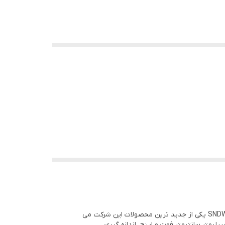
برند سندوی SNDWAY یک برند شناخته شده و خوشنام در تولید ابزارآلات دقیق اندازه گیری و لیزری میباشد. متر لیزری SNDWAY SW-DS50 یکی از جدید ترین محصولات این شرکت می
یمتر،سانتیمتر،فوت و اینچ ،اندازه گیری