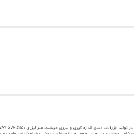
انات شامل محاسبه مساحت ، حجم ، فیثاغورث(سه روش مختلف)،تغیر واحد به مییل