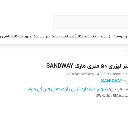
 پوشش ( تستر رنگ دیجیتال)
ضخامت سنج التراسونیک
تجهیزات کارشناسی 
اد
 لیزری 50 متری مارک SANDWAY
SNDWAY SW-DS50 LASER Distance met
ند:
SANDWAY
ته‌بندی
:
تجهیزات اندازه گیری پارامترهای فیزیکی مواد
اسه کالا
SW-DS50