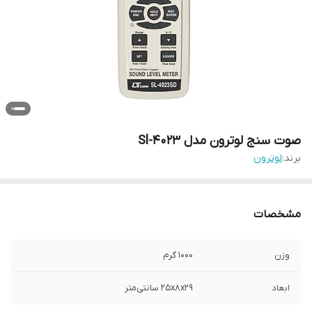
صوت سنج لوترون مدل Sl-4023
برند:
لوترون
مشخصات
وزن
1000 گرم
ابعاد
25x8x29 سانتی‌متر