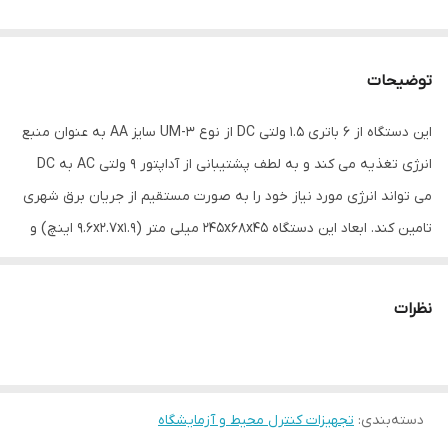
توضیحات
این دستگاه از 6 باتری 1.5 ولتی DC از نوع UM-3 سایز AA به عنوان منبع
انرژی تغذیه می کند و به لطف پشتیبانی از آداپتور 9 ولتی AC به DC
می تواند انرژی مورد نیاز خود را به صورت مستقیم از جریان برق شهری
تامین کند. ابعاد این دستگاه 245x68x45 میلی متر (9.6x2.7x1.9 اینچ) و
ابعاد میکروفون آن 1.2 اینچ بوده و وزنی در حدود 489 گرم (1.08 پوند)
دارد. همچنین جنس بدنه این صدا سنج از پلیمر محکم و مقاوم ABS
نظرات
می باشد. این دستگاه به همراه دفترچه راهنمای کاربر به بازار عرضه شده
است و کاربر می تواند بسته به نیاز خود کارت حافظه SD Card، کابل
USB، رابط اتصال به کامپیوتر RS232، نرم افزار اختصاصی، آداپتور 9 ولتی
دسته‌بندی
:
تجهیزات کنترل محیط و آزمایشگاه
AC به DC، کیف مخصوص حمل و ن قل سبک یا سنگین، کالیبراتور