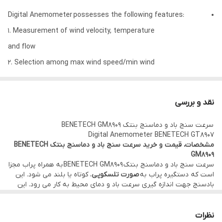
Digital Anemometer possesses the following features:
1. Measurement of wind velocity, temperature
and flow
2. Selection among max wind speed/min wind
speed/average wind speed/current wind speed.
3. Temperature unit selection between ℃ ℉
نقد و بررسی
4.Inlet area set
سرعت سنج باد و دماسنج بنتک BENETECH GM8909
5. Selection speed unit among M/S,KM/H,FT/MIN,
Digital Anemometer BENETECH GT8907
KNOTS and MPH
مشخصات، قیمت و خرید سرعت سنج باد و دماسنج بنتک BENETECH
GM8909
6. Reading hold
سرعت سنج باد و دماسنج بنتک BENETECH GM8909 به همراه پراب مجزا
7. LCD backlight
است که دستگیره پراب به
صورت تلسکوپی
، کوتاه یا بلند می شود. این
بادسنج جهت اندازه گیری سرعت باد و دمای محیط به کار می رود. این
8. Manual/automatic turning off
آنمومتر، فلوی باد را تا 999900 متر مکعب بر دقیقه، سرعت باد را تا 45
متر بر ثانیه و دما را تا 45 درجه سانتیگراد اندازه می گیرد.
9. Beaufort scale
علاوه بر این، واحدهای اندازه گیری دیگری نیز دارد. این دستگاه میتواند
نظرات
10. Wind chill alert