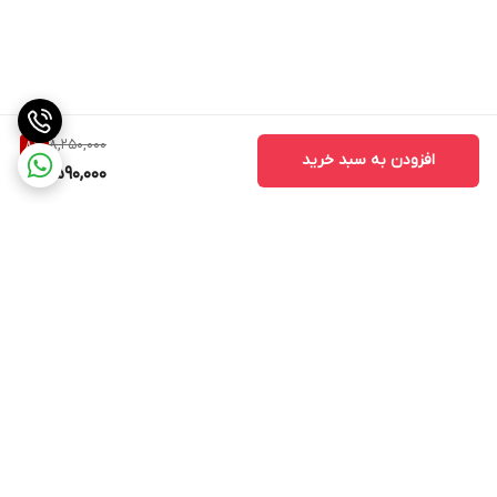
8,250,000
8
%
افزودن به سبد خرید
7,590,000
برگشت به بالا