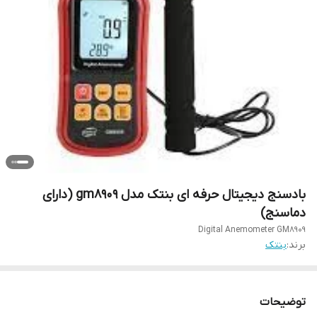
بادسنج دیجیتال حرفه ای بنتک مدل gm8909 (دارای
دماسنج)
Digital Anemometer GM8909
برند:
بنتک
توضیحات