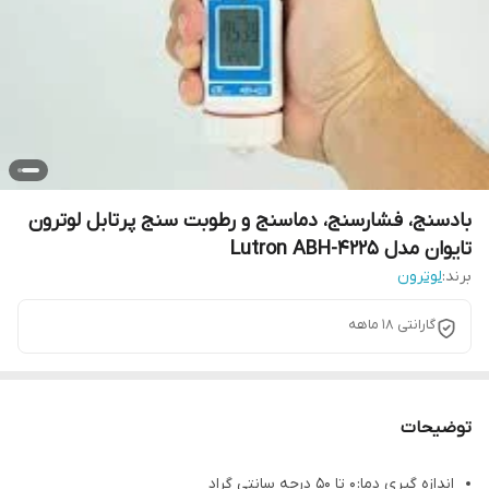
بادسنج، فشارسنج، دماسنج و رطوبت سنج پرتابل لوترون
تایوان مدل Lutron ABH-4225
برند:
لوترون
گارانتی 18 ماهه
توضیحات
اندازه گیری دما: 0 تا 50 درجه سانتی گراد