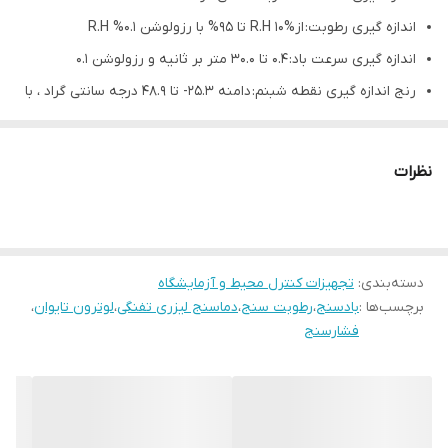
اندازه گیری رطوبت: ازR.H 10% تا 95% با رزولوشن 0.1% R.H
اندازه گیری سرعت باد: 0.4 تا 30.0 متر بر ثانیه و رزولوشن 0.1
رنج اندازه گیری نقطه شبنم: دامنه 25.3- تا 48.9 درجه سانتی گراد ، با
رزولوشن 0.1 درجه سانتی گراد
فشار سنج + باد سنج پره ای + دما و رطوبت LUTRON ABH 4225
نظرات
Vane Anemometer / Barometer LUTRON ABH-4225
سرعت­ سنج باد، رطوبت­ سنج، فشار­سنج و دما­سنج لوترون مدل ABH-
4225 ساخت کشور تایوان با اندازه­ گیری و سنجش میزان در یک
دسته‌بندی
:
تجهیزات کنترل محیط و آزمایشگاه
محصول، یکی از محبوب ترین وسایل اندازه گیری در حوزه تجهیزات
برچسب‌ها :
بادسنج
،
رطوبت سنج
،
دماسنج لیزری تفنگی
،
لوترون تایوان
،
الکترونیک در کشور شناخته می­شود. سرعت­سنج باد وسیله ای است که
فشارسنج
قادر است تا حرکت نسبی هوا در راستای افق سطح زمین باد یا به
میزان مسافت طی شده توسط هوا در واحد زمان را اندازه­گیری نماید.
این وسیله می­تواند تا میزان سرعت باد را در 5 واحد اندازه­گیری رایج،
m/s ، ft/min ، km/h ، MPH ، Knots ، میزان رطوبت، دما، نقطه