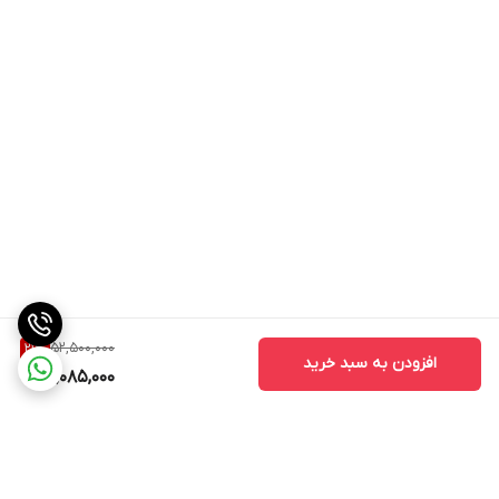
52,500,000
21
%
افزودن به سبد خرید
41,085,000