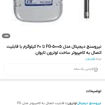
نیروسنج دیجیتال مدل FG-5005 تا 20 کیلوگرم با قابلیت
اتصال به کامپیوتر ساخت لوترون تایوان
برند:
لوترون
گارانتی یک ساله
توضیحات
نیرو­سنج دیجیتال
لوترون
با قابلیت اتصال به کامپیوتر مدل FG-