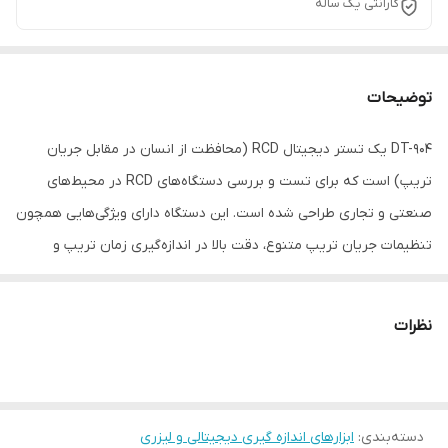
گارانتی یک ساله
توضیحات
DT-904 یک تستر دیجیتال RCD (محافظت از انسان در مقابل جریان
تریپ) است که برای تست و بررسی دستگاه‌های RCD در محیط‌های
صنعتی و تجاری طراحی شده است. این دستگاه دارای ویژگی‌هایی همچون
تنظیمات جریان تریپ متنوع، دقت بالا در اندازه‌گیری زمان تریپ و
مقاومت، و قابلیت تست سریع می‌باشد. با ولتاژ عملیاتی متغیر و عملکرد
دقیق، DT-904 به ایمنی و عملکرد بهتر دستگاه‌های RCD کمک می‌کند.
نظرات
این دستگاه سبک و کوچک بوده و از منبع برق شبکه عاملی تغذیه
می‌شود، بدون نیاز به باتری.
دسته‌بندی
:
ابزارهای اندازه گیری دیجیتالی و لیزری