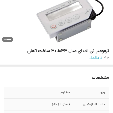
ترمومتر تی اف ای مدل 30.1033 ساخت آلمان
برند:
تی اف ای
مشخصات
وزن
100 گرم
دامنه اندازه‌گیری
(200) + (40-)