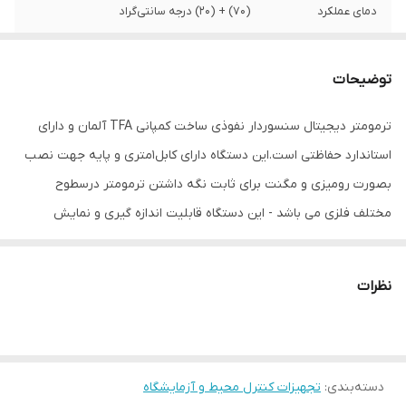
دمای عملکرد
(70) + (20) درجه سانتی‌گراد
نوع سنجش
دما
توضیحات
ویژگی‌های تجهیزات
نمایشگر
ترمومتر دیجیتال سنسوردار نفوذی ساخت کمپانی TFA آلمان و دارای
ابعاد
10x2x5 سانتی‌متر
استاندارد حفاظتی است.این دستگاه دارای کابل1متری و پایه جهت نصب
بصورت رومیزی و مگنت برای ثابت نگه داشتن ترمومتر درسطوح
مختلف فلزی می باشد - این دستگاه قابلیت اندازه گیری و نمایش
بیشترین و کمترین مقدار دما برحسب سانتی گراد و فارنهایت و قابلیت
ثابت نگه داشتن دما بر روی صفحه نمایش را دارا است و همچنین دارای
نظرات
زنگ هشدار با قابلیت تنظیم جهت یك محدوده دمایی دلخواه است و
رنج اندازه گیری دمایی آن200+تا 40- سانتی گراد است.
دسته‌بندی
:
تجهیزات کنترل محیط و آزمایشگاه