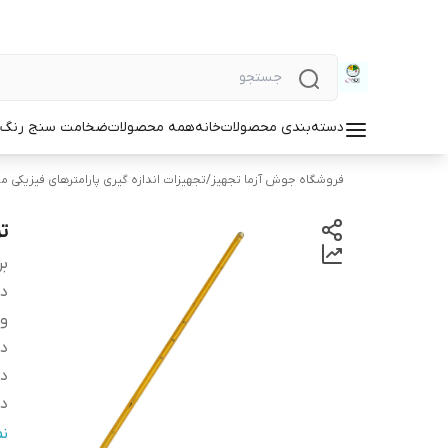
دسته‌بندی محصولات
خانه
همه محصولات
ضخامت سنج رنگ و
فروشگاه جوش آزما تجهیز
/
تجهیزات اندازه گیری پارامترهای فیزیکی مو
ت
بر
دس
و
دا
د
دم
ن
ن