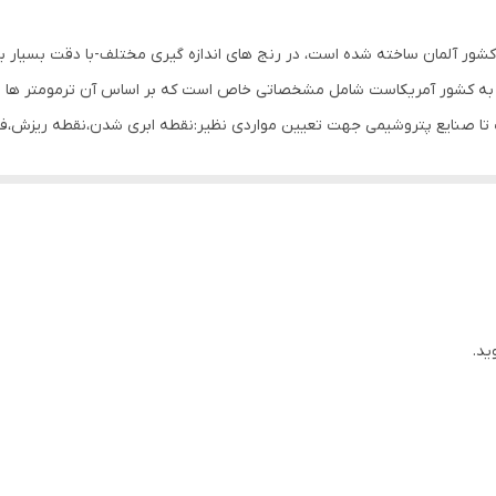
دما
ترمومترهای ساخت کمپانی لودویگ اشنایدر آلمان دارای گواهی نامه 
دی شده اند. استاندارد ASTM که مربوط به کشور آمریکاست شامل مشخصاتی خاص است که بر اساس آن 
کاربری خاص این مدل: saybolt viscosity
ب تا صنایع پتروشیمی جهت تعیین مواردی نظیر:نقطه ابری شدن،نقطه ریزش،فل
27x1x1 سانتی‌متر
 نیز از سختی فراوانی برخوردار است.
ید.