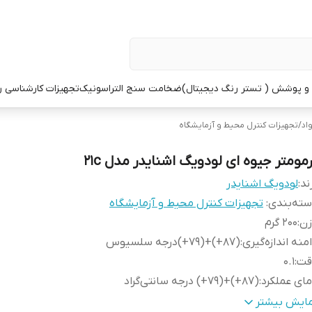
 پوشش ( تستر رنگ دیجیتال)
ضخامت سنج التراسونیک
تجهیزات کارشناسی 
اد
/
تجهیزات کنترل محیط و آزمایشگاه
رمومتر جیوه ای لودویگ اشنایدر مدل 21c
ند:
لودویگ اشنایدر
ته‌بندی
:
تجهیزات کنترل محیط و آزمایشگاه
زن
:
200 گرم
منه اندازه‌گیری
:
(87+)+(79+)درجه سلسیوس
قت
:
0.1
ای عملکرد
:
(87+)+(79+) درجه سانتی‌گراد
وع سنجش
:
دما
مایش بیشتر