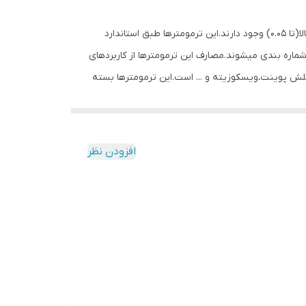
ترمومترهای دقیق جیوه ای و الکلی پشت زرد که توسط کشور آلمان ساخته شده است، در رنج های اندازه گیری مختلف-با دقت بسیار بالا(تا 0.05) وجود دارند.این ترمومترها طبق استاندارد
سازنده میباشند که نشان دهنده ی اصالت کالا است.
ترمومتر ها شماره بندی میشوند.مصارف این ترمومترها از کاربردهای
ش پوینت،ویسکوزیته و ... است.این ترمومترها بسته
افزودن نظر