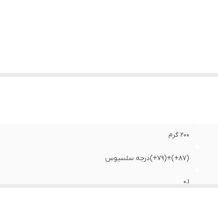
یر
ترمومترهای ساخت کمپانی لودویگ اشنایدر آلمان دارای گواه
وضیحات
:
سازنده میباشند که نشان دهنده ی اصالت کالا است. کاربری
مدل: saybolt viscosity
عاد
:
27x1x1 سانتی‌متر
200 گرم
(87+)+(79+)درجه سلسیوس
0.1
(87+)+(79+) درجه سانتی‌گراد