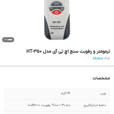
ترمومتر و رطوبت سنج اچ تی آی مدل HT-350
برند:
متفرقه
مشخصات
وزن
192 گرم
دامنه اندازه‌گیری
دما:30-~100℃ رطوبت: 0~100RH