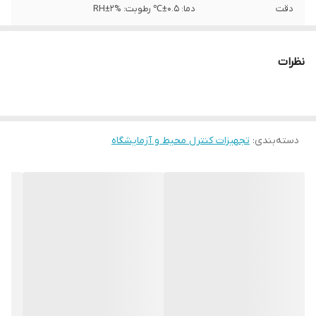
دقت
دما: 0.5±℃ رطوبت: %2±RH
دمای عملکرد
10- تا 40 درجه سانتی‌گراد
نظرات
نوع سنجش
دما , رطوبت
ویژگی‌های تجهیزات
نمایشگر
دسته‌بندی
:
تجهیزات کنترل محیط و آزمایشگاه
سایر توضیحات
دمای نقطه شبنم: 30-~100℃ دقت رطوبت:
RH%±2 دقت حرارت هوا: 0.5±℃/0.9±℉
وضوح: ℃0.01RH% / 0.01 زمان پاسخگویی: 10S
باتری 9 ولتی
ابعاد
3×5×22 سانتی‌متر