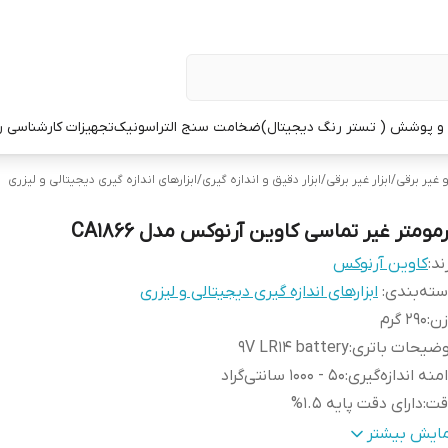
 پوشش ( تستر رنگ دیجیتال)
ضخامت سنج التراسونیک
تجهیزات کارشناسی 
و غیر برقی
/
ابزار غیر برقی
/
ابزار دقیق و اندازه گیری
/
ابزارهای اندازه گیری دیجیتالی و لیزری
مومتر غیر تماسی کاوین آرنوکس مدل CA1866
ند:
کاوین آرنوکس
ته‌بندی
:
ابزارهای اندازه گیری دیجیتالی و لیزری
زن
:
290 گرم
وضیحات باتری
:
9V LR14 battery
منه اندازه‌گیری
:
50 - 1000 سانتی‌گراد
قت
:
دارای دقت پایه 1.5%
ع لیزر ابزار
:
مادون قرمز Class II laser
مایش بیشتر