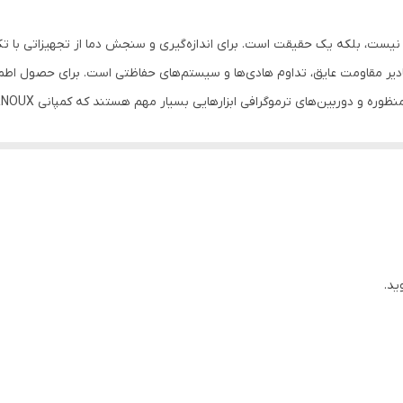
مادون قرمز Class II laser
یست، بلکه یک حقیقت است. برای اندازه‌گیری و سنجش دما از تجهیزاتی با تکن
قابلیت خاموش شدن خودکار
ادیر مقاومت عایق، تداوم هادی‌ها و سیستم‌های حفاظتی است. برای حصول اطم
- کیف حمل محاقظ - دفترچه راهنمای 5 زبانه - 9V LR14 battery
های ویژه برای سیستم های انتقال و توزیع از تجهیزات اندازه‌گیری سیستم زمی
5.6 × 10 × 23 سانتی‌متر
رادیومترها را پیشنهاد می‌کند. دوربین‌های حرارتی Chauvin Arnoux برای تشخیص هر گونه نقص یا ناهنجا
حرارت سنجی گروه Chauvin Arnoux محصولات بسیار متنوعی دارد یکی از آنها CA1866 است. ا
ید.
د ملی و بین‌المللی، به ویژه از نظر ایمنی، اندازه شناسی و حفاظت از محیط زیست 