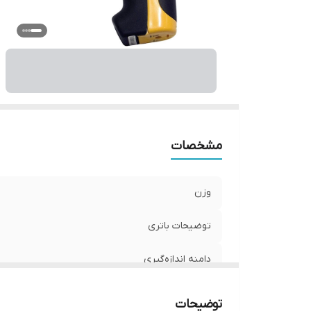
وی
اق
اب
مشخصات
وزن
توضیحات باتری
دامنه اندازه‌گیری
دقت
توضیحات