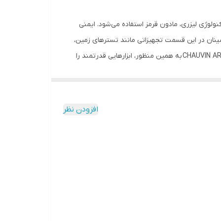
ولوژی لیزری، مادون قرمز استفاده می‌شود. ایمنی
ینان در این قسمت تجهیزاتی مانند تسترهای زمین،
کلمپ‌ها، تست‌های عایق، مولتی‌فانکشنهای دو و یا چند منظوره و دوربین‌های ترموگرافی ابزارهایی بسیار مهم هستند که کمپانی CHAUVIN ARNOUX به همین منظور، ابزارهایی قدرتمند را
ن دکل‌های انتقال تا انواع میکرو اهم سنج ها و
ری‌های ناشی از پل‌های حرارتی، عایق‌بندی و مسائل آب‌بندی استفاده می‌شوند. برای
ین تجهیز با داشتن ابعاد کوچک و حمل آسان و کاربری راحت، ایده آل برای همه کاربران و علی
افزودن نظر
الخصوص مهندسین و تکنسین‌ها می‌باشد. طراحی خاص مناسب حالت دست و دارا بودن لیزر نشانه‌گر قابل تنظیم برای استفاده آسانتر و رنج اندازه‌گیری دمایی از 50- تا 1000+درجه سانتی‌‍گراد با
قابلیت تنظیم کانون سنجش برای دقت بالاتر و قدرت تفکیک‌پذیری 0.1 درجه سانتی‌گراد و دقت پایه 1.5 درصدی از قابلیت‌های فنی این تجهیز است. همچنین CA1866 با داشتن توایع Max.
،Min. ،Avg. ،DIFF ،HOLD و همچنین هشدار صوتی دمایی قابل تنظیم و با لیزر کلاس II و با طراحی آرگونومیک، تجهیزی کارآمد و خوش دست است. مطابق با خط مشی کیفیت، گروه CHAUVIN
به مشتریان ارائه می‌نماید و این رویکرد توسط مراجع