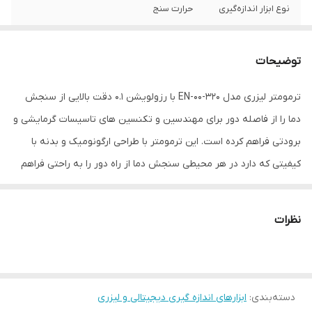
نوع ابزار اندازه‌گیری
حرارت سنج
ویژگی‌های ابزار
قابلیت خاموش شدن خودکار
اندازه‌گیری
توضیحات
اقلام همراه
دو باتری قلمی دفترچه راهنما
ترمومتر لیزری مدل 320-EN-00 با رزولویشن 0.1 دقت بالایی از سنجش
دما را از فاصله دور برای مهندسین و تکنسین های تاسیسات گرمایشی و
ابعاد
15x4x7 سانتی‌متر
برودتی فراهم کرده است. این ترمومتر با طراحی ارگونومیک و بدنه با
کیفیتی که دارد در هر محیطی سنجش دما از راه دور را به راحتی فراهم
می کند . از مزایای این ترمومتر لیزری می توان به قیمت پایین آن در
مقابل کیفیت بالای لنز و بدنه آن اشاره کرد که با سرعت پاسخ دهی بالا و
نظرات
دقت قابل قبول به سرعت در بازار جایگاه خود را پیدا کرده است .
دسته‌بندی
:
ابزارهای اندازه گیری دیجیتالی و لیزری