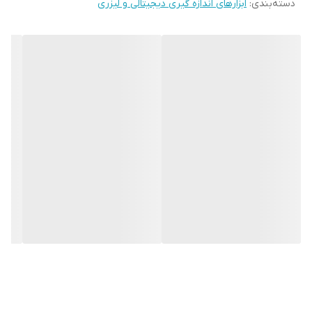
دسته‌بندی
:
ابزارهای اندازه گیری دیجیتالی و لیزری
عملکرد خودکار جهت خاموش LCD که اجازه می دهد تا دستگاه در هنگام
استفاده نکردن باتری داخلی خود را حفظ کند. این سیستم دارای دسته
Joystick جهت سهولت و انتخاب سریع می باشد. این سیستم توسط
شرکت تیردادگان آریا نیرو (تانیر) به عنوان نماینده انحصاری شرکت «اچ
تی اینسترومنتس» (HT Instruments) کشور ایتالیا به بازار عرضه می
شود.توجه: درصورت ناموجود بودن با شرکت تماس حاصل فرمایید.
www.tanirco.com