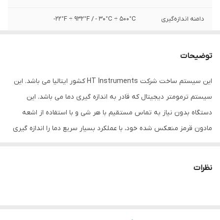
دامنه اندازه‌گیری
22°F ÷ 932°F / - 30°C ÷ 500°C-
دقت
0.1°C / 0.2°F
توضیحات
نوع لیزر ابزار
(Class 3R (according to EN60825-1:2014
این سیستم ساخت شرکت HT Instruments کشور ایتالیا می باشد. این
ویژگی‌های ابزار
قابلیت خاموش شدن خودکار
سیستم ترمومتر دیجیتال که قادر به اندازه گیری دما می باشد. این
اندازه‌گیری
دستگاه بدون نیاز به تماس مستقیم با هر شی و با استفاده از اشعه
اقلام همراه
باتری گواهی کالیبراسیون ISO9000 کتابچه
مادون قرمز منعکس شده خود، با عملکرد بسیار سریع دما را اندازه گیری
راهنمای کاربر به همراه CD کیف حمل و نقل
می نماید. اندازه گیری، با توجه به دقت بالای اشاره گر لیزر یکپارچه در
ابعاد
19x11x6 سانتی‌متر
فاصله بهینه نسب نقطه ای 12: 1 انجام می شود. این سیستم قابلیت
نظرات
تنظیم حدود اندازه گیری جهت حداکثر و حداقل MAX و MIN درجه حرارت
می باشد. دارای یک صفحه نمایش LCD که باعث می شود حتی در محیط
های بحرانی با نور کم یا خیلی زیاد نیز بتوان اعداد را قرائت کرد. دارای