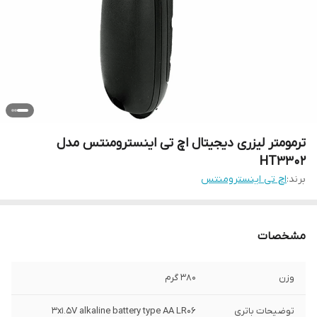
ترمومتر لیزری دیجیتال اچ تی اینسترومنتس مدل
HT3302
برند:
اچ تی اینسترومنتس
مشخصات
وزن
380 گرم
توضیحات باتری
3x1.5V alkaline battery type AA LR06