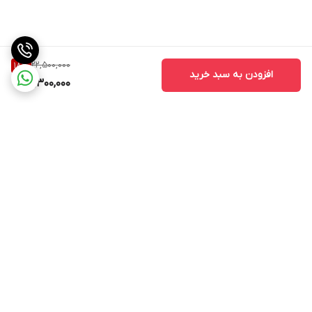
22,500,000
18
%
افزودن به سبد خرید
18,300,000
برگشت به بالا