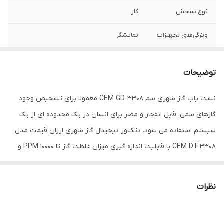
نوع سنجش
گاز
ویژگی‌های تجهیزات
نمایشگر
سایر توضیحات
قابلیت تشخیص و اندازه گیری گاز متان رنج
اندازه گیری گاز ۰ تا ۱۰۰۰۰ PPM دارای آلارم
توضیحات
هشدار دهنده دارای حافظه برای ثبت مینیمم و
ماکزیمم داده ها قابلیت DATA HOLD
نشت یاب گاز شهری سم CEM GD-3308 معمولا برای تشخیص وجود
گازهای سمی، قابل انفجار و مضر برای انسان در یک محدوده ای از یک
ابعاد
6x4x22 سانتی‌متر
سیستم استفاده می شود. دتکتور دیجیتال گاز شهری ارزان قیمت مدل
CEM DT-3308 با قابلیت اندازه گیری میزان غلظت گاز تا 10000 PPM و
ثبت مقادیر کمینه بیشینه و فریز غلظت اندازه گیری شده برای کاربر
جهت انجام پروسه غلظت سنجی کاربر از ویژگی ها بارز دتکتور دیجیتال
نظرات
گاز شهری سی ای ام مدل CEM DT-3308 می باشد.
ویژگی های نشت یاب گاز شهری CEM GD-3308