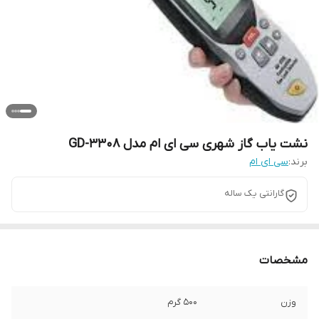
نشت یاب گاز شهری سی ای ام مدل GD-3308
برند:
سی ای ام
گارانتی یک ساله
مشخصات
وزن
500 گرم