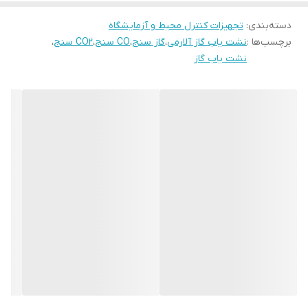
محاسبه Avg – Max – Min
دسته‌بندی
:
محاسبه میزان غلظت تا 10000 PPM
تجهیزات کنترل محیط و آزمایشگاه
برچسب‌ها :
نشت یاب گاز آلارمی
،
گاز سنج
،
CO سنج
،
CO2 سنج
،
صفحه نمایشگر چند خطه
نشت یاب گاز
قابلیت آلارم هشداردهنده
چراغ در بک گراند صفحه LCD
بدنه بسیار محکم و ضد ضربه جهت کار در هر محیطی
فریز داده های نمایشگر