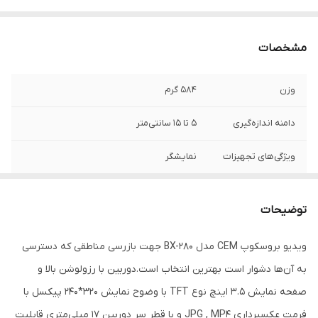
مشخصات
وزن
584 گرم
دامنه اندازه‌گیری
5 تا 15 سانتی‌متر
ویژگی‌های تجهیزات
نمایشگر
ابعاد
24*16*10 سانتی‌متر
توضیحات
ویدیو بروسکوپ CEM مدل BX-280 جهت بازرسی مناطقی که دسترسی
به آن‌ها دشوار است بهترین انتخاب است.دوربین با رزولوشن بالا و
صفحه نمایش 3.5 اینچ نوع TFT با وضوح نمایش 320*240 پیکسل با
فرمت عکسبرداری JPG , MP4 و با قطر سر دوربین 17 میلی‌متری قابلیت