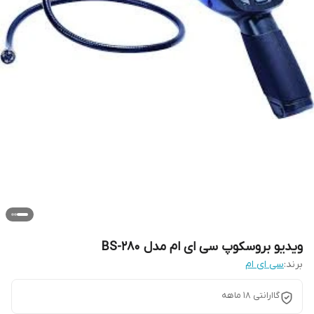
ویدیو بروسکوپ سی ای ام مدل BS-280
برند:
سی ای ام
گاارانتی 18 ماهه