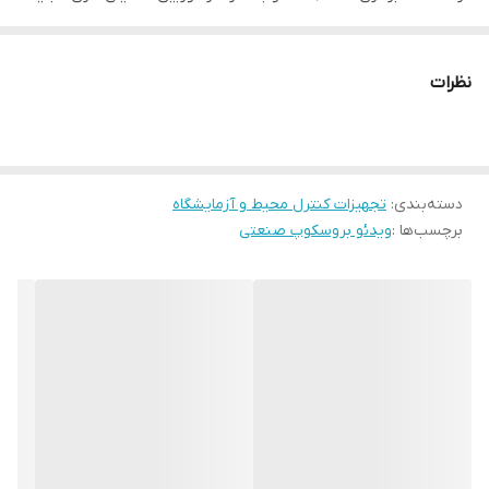
عکس‌ برداری و ضبط تصاویر ویدئویی‌ با کیفیت بالا را ایجاد کرده است
.این محصول دارای پراب یا همان رابط جدا شونده و قابل تعویض به
نظرات
طول 1 متر و زاویه دید 68 درجه و چرخش تصویر 90 درجه می باشد که
نقاط غیر قابل دسترس را قابل رویت کرده و از دیگر ویژگی های دیگر این
بروسکوپ می توان به لنز دوربین ضد آب و سیم آندوسکوپ ضد‌آب آن
دسته‌بندی
:
تجهیزات کنترل محیط و آزمایشگاه
به طول 1 متر و قطر 17 میلی متر اشاره نمود. این بروسکوپ دارای باتری
برچسب‌ها :
ویدئو بروسکوپ صنعتی
داخلی و کیف حمل و کارت حافظه 2GB می باشد. این مدل ویدیو
بروسکوپ همچنین برای پراب دوربین دار BT-6 با قطر 6 mm و پراب
مدل 17-YC با طول 3 متر و قطر 17mm دارای استفاده و کاربرد بهتر می
باشد.