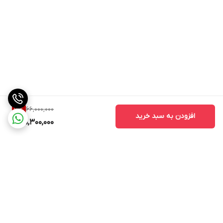
66,000,000
16
%
افزودن به سبد خرید
55,300,000