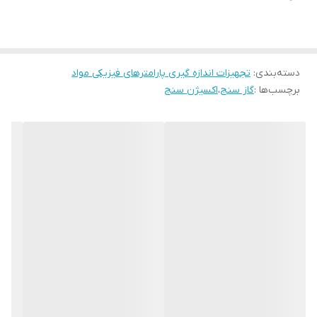
همچنین فرمالدئیدHCHO)) را بین 0 تا 9.99 mg / m3 با میزان برطرف
سازی 0.01 mg / m3 با دقت ±10% اندازه گیری میکند. این دستگاه بنزن را
بین 0تا 9.99mg / m3 با میزان برطرف سازی 0.01 mg / m3 با دقت ±10%
اندازه گیری میکند. دما در این دستگاه بین -10 تا 50 درجه سانتی گراد با
دسته‌بندی
:
تجهیزات اندازه گیری پارامترهای فیزیکی مواد
برچسب‌ها :
گاز سنج
،
اکسیژن سنج
میزان برطرف سازی1 درجه با دقت ±1.5 درجه می باشد. همچنین میزان
رطوبت بین 0 تا 99% با میزان برطرف سازی % و دقت 5% است. ابعاد
دستگاه به صورت 146 * 80 * 68 میلی متر میباشد
.