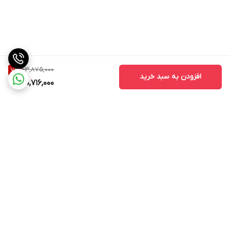
43,875,000
7
%
افزودن به سبد خرید
40,716,000
برگشت به بالا