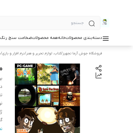
دسته‌بندی محصولات
خانه
همه محصولات
ضخامت سنج رنگ و
فروشگاه جوش آزما تجهیز
/
کتاب، لوازم تحریر و هنر
/
نرم افزار و بازی
/
ب
مج
بر
دس
ت
ن
ژا
گ
سی
ن