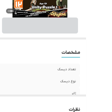
رم
نسخه
شم
مر
شر
مشخصات
تعداد دیسک
نوع دیسک
ژانر
گروه سنی
نظرات