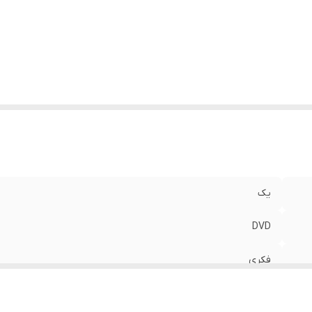
 مورد نیاز
:
256 مگابایت
 DirectX مورد نیاز
:
نه
اره پروانه یا مجوز
:
93/1159/ ن م
جع صادر کننده
:
بنیاد ملی بازی های رایانه‌ای
کت مبدا سازنده بازی
:
غیر ایرانی
یک
DVD
فکری
بزرگتر از 12 سال