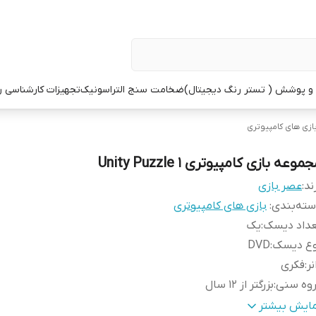
 پوشش ( تستر رنگ دیجیتال)
ضخامت سنج التراسونیک
تجهیزات کارشناسی 
ازی های کامپیوتری
موعه بازی کامپیوتری Unity Puzzle 1
ند:
عصر بازی
ته‌بندی
:
بازی های کامپیوتری
عداد دیسک
:
یک
وع دیسک
:
DVD
نر
:
فکری
روه سنی
:
بزرگتر از 12 سال
ستم عامل مورد نیاز نصب
:
ویندوز XP , ویستا , ویندوز 7
مایش بیشتر