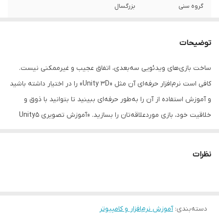
گروه سنی
بزرگسال
موضوع
ساخت بازی
توضیحات
مدت زمان
بیش از ۴۰۰
ساخت بازی‌های ویدئویی سه‌بعدی، اتفاق عجیب و غیرممکنی نیست.
مرجع صادر کننده
وزارت فرهنگ و ارشاد اسلامی
کافی است نرم‌افزار حرفه‌ای آن مثل «Unity 3D» را در اختیار داشته باشید
شماره پروانه یا
8-00093-055444
و آموزش‌ استفاده از آن را به‌طور حرفه‌ای ببینید تا بتوانید با ذوق و
مجوز
خلاقیت خود، بازی موردعلاقه‌تان را بسازید. «آموزش تصویری Unity5
3D» هم نرم‌افزار را در اختیار شما قرار می‌دهد و هم قدم‌به‌قدم با ارائه‌ی
سایر توضیحات
- ارائه آموزش‌ها توسط مدرس کمپانی لیندا با
دوبله فارسی - به‌همراه فایل‌های تمرینی - ارائه
درس‌هایی کاربردی، چگونگی استفاده از آن را به شما یاد می‌دهد. این
آموزش ساخت بازی با موتور پیشرفته - قابل
نظرات
درس‌ها توسط مدرس کمپانی معتبر لیندا با دوبله‌ی فارسی ارائه می‌شود.
اجرا در تمامی سیستم‌عامل‌های مایکروسافت
یونیتی از قدرتمند‌ترین نرم‌افزارهای ساخت بازی است که توانسته در
زبان
فارسی
مدت زمان کوتاهی، به‌خوبی جای خود را در میان کاربران و علاقه‌مندان در
دسته‌بندی
:
آموزش نرم‌افزار و کامپیوتر
این زمینه محکم کند. علاوه‌بر ساخت بازی می‌توان از این نرم‌افزار در