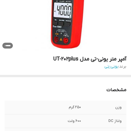
آمپر متر یونی-تی مدل UT-202plus
برند:
یونی-تی
مشخصات
وزن
250 گرم
ولتاژ DC
600 ولت