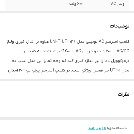
ولتاژ AC
600 ولت
دامنه جریان AC
0.04 تا 400
توضیحات
دامنه جریان DC
0.04 تا 400
کلمپ آمپرمتر AC یونیتی مدل +UNI-T UT202 علاوه بر اندازه گیری ولتاژ
ویژگی‌های مولتی‌متر
RMS صحیح
AC/DC تا 600 ولت و جریان AC تا 400 آمپر میتواند به کمک پراب
منبع تغذیه
باتری
ترموکووپل دما را نیز اندازه گیری کند که وجه تمایز این مدل نسب به
مدل UT201 نیز همین ویژگی است. در کلمپ آمپرمتر یونی تی 202 امکان
مشخصات صفحه
دیجیتال
اندازه گیری جریان بدون ایجاد قطعی در مدار به دلیل مدل کلمپی، کار را
نمایش
برای کاربر بسیار آسان کرده است، به نحوی که در زمانی کوتاه و فقط با
نظرات
شمارش
4000
قرار دادن سیم حامل جریان در چنگک و حفظ ایمنی کامل می توان مقدار
جریان را اندازه گیری کرد. در واقع این کلمپ آمپرمتر یک مولتی متر به
ابعاد
60x40x210 میلی‌متر
حساب می آید و می تواند علاوه بر اندازه گیری جریان، همچنین مقادیر
دسته‌بندی
:
مولتی متر
مقاومت و ولتاژ را اندازه گیری نماید.