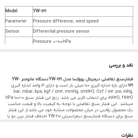
Model
YW-721
Parameter
Pressure difference; wind speed
Sensor
Differential pressure sensor
Pressure: 0~100 hPa
Measuring
0~45.15 inH2O
Range
Wind Speed: 10~100 m/s (medium density = air
نقد و بررسی
density = 1.29 kg/m3)
فشارسنج تفاضلی دیجیتال یووکسا مدل YW-721
دستگاه مانومتر YW-
±0.03 hPa (0~0.30 hPa)
721
دارای بازه اندازه گیری 100 میلی بار است و دارای 12 واحد اندازه گیری
bar، mbar، kpa، kgf / cm2، mmHg، cmH2O، Ozf / in2، psi، inHg،
±0.05 hPa (0.31~1.00 hPa)
inH2O، ftH2O برای انتخاب کاربر می باشد. رنج این فشار سنج 0~100 hPa
±(1.5% readings+0.1 hPa) Other ranges
میباشد . این فشار سنج تفاضلی با توجه به کیفیت بالا و قیمت مناسب
Accuracy
یک محصول رقابتی در میان محصولات مشابه خود می باشد.از این فشار
±0.01 inH2O (0~0.12 inH2O)
سنج برای دستگاه فشارسنج دیفرانسیلی YW-201 اختلاف فشار بین دو یا
چند نقطه را که به عنوان ورودی معرفی می شوند اندازه می گیرد.
±0.02 inH2O (0.13~0.40 inH2O)
برای مثال اندازه گیری افت فشار در فیلتر روغن از کارایی های این دستگاه
±(1.5% readings+0.04 inH2O) Other ranges
میباشد و هم چنین برای اندازه گیری دبی یا سطح در مخازن به کار می
نظرات