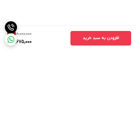
18,000,000
12
%
افزودن به سبد خرید
15,675,000
برگشت به بالا