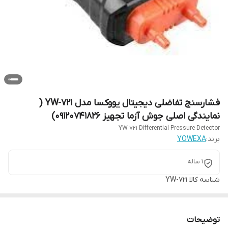
فشارسنج تفاضلی دیجیتال یووکسا مدل YW-721 (
نمایندگی اصلی جوش آزما تجهیز 09120741826)
YW-721 Differential Pressure Detector
برند:
YOWEXA
1 ساله
شناسه کالا
YW-721
توضیحات