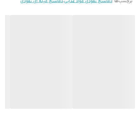
برچسب‌ها :
دماسنج نفوذی مواد غذایی
،
دماسنج میله ای نفوذی