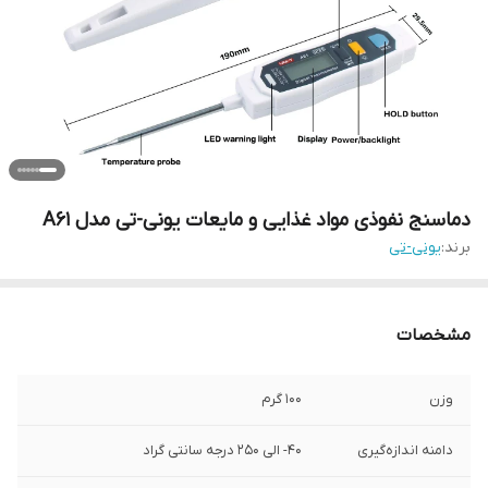
دماسنج نفوذی مواد غذایی و مایعات یونی-تی مدل A61
برند:
یونی-تی
مشخصات
وزن
100 گرم
دامنه اندازه‌گیری
40- الی 250 درجه سانتی گراد