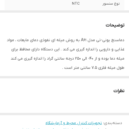
نوع سنسور
NTC
نوع سنجش
دما
توضیحات
ویژگی‌های تجهیزات
نمایشگر
دماسنج یونی-تی مدل A61 به روش میله ای نفوذی دمای مایعات ، مواد
ابعاد
19x4x3 سانتی‌متر
غذایی و دارویی را اندازه گیری می کند . این دستگاه دارای محافظ برای
میله دما بوده و از 40- الی 250 درجه سانتی گراد را اندازه گیری می کند
طول میله فلزی 7.5 سانتی متر است .
نظرات
دسته‌بندی
:
تجهیزات کنترل محیط و آزمایشگاه