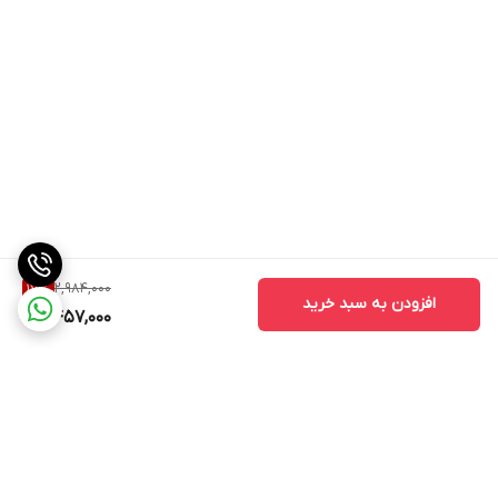
2,984,000
17
%
افزودن به سبد خرید
2,457,000