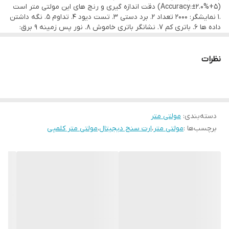
(Accuracy:±2.0%+5) دقت اندازه گیری و رنج های این مولتی متر است
.1 نمایشگر: 2000 تعداد 2. برد دستی 3. تست دیود 4. تداوم 5. نگه داشتن
داده ها 6. باتری کم 7. نشانگر باتری خاموش 8. نور پس زمینه 9 برق:
2x1.5V AAA از امکانات این مولتی متر میباشد .
نظرات
دسته‌بندی
:
مولتی متر
برچسب‌ها :
مولتی متر
،
ارت سنج دیجیتال
،
مولتی متر کلمپی