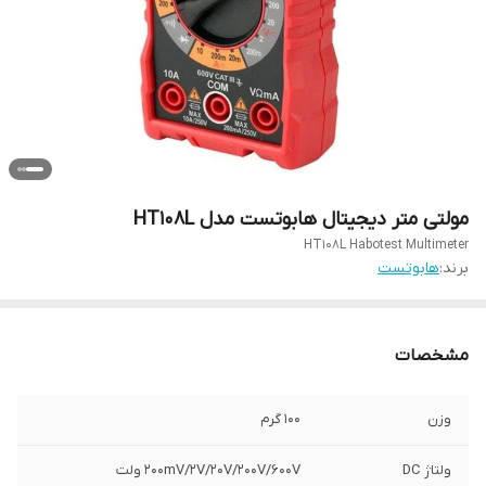
مولتی متر دیجیتال هابوتست مدل HT108L
HT108L Habotest Multimeter
برند:
هابوتست
مشخصات
وزن
100 گرم
ولتاژ DC
200mV/2V/20V/200V/600V ولت