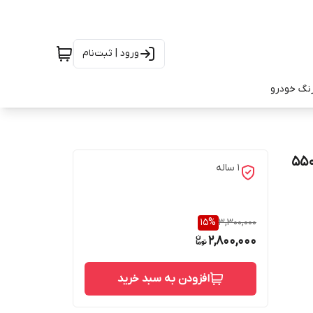
ورود | ثبت‌نام
رنگ خودرو
تر لیزری وینتکت مدل WT550 از دمای منفی 50 تا 550
1 ساله
15
%
3,300,000
2,800,000
افزودن به سبد خرید