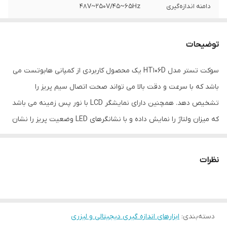
دامنه اندازه‌گیری
48V~250V/45~65Hz
سایر توضیحات
بدون نیاز به باتری مناسب برای تست سیم
کشی های ساختمان دارای مانیتور با نور پس
توضیحات
زمینه نمایش میزان ولتاژ مقاوم و بادوام
سوکت تستر مدل HT106D یک محصول کاربردی از کمپانی هابوتست می
رنگ
مشکی
باشد که با سرعت و دقت بالا می تواند صحت اتصال سیم پریز را
تشخیص دهد. همچنین دارای نمایشگر LCD با نور پس زمینه می باشد
که میزان ولتاژ را نمایش داده و با نشانگرهای LED وضعیت پریز را نشان
می دهد و بیانگر این است که فاز، نول و ارت سیم کشی ساختمان متصل
است یا خیر. این تستر پریز که از طریق شرکت برازنده تجارت عرضه می
نظرات
گردد دارای ولتاژ و فرکانس بهره برداری (48V~250V/45~65Hz) می باشد.
دارای تست RCD ، ارت، نول و محافظ جان بوده و از بروز خطاهای سیم
کشی که منجر به آتش سوزی در منازل، کارخانه ها و ... می شود،
دسته‌بندی
:
جلوگیری می نماید.
ابزارهای اندازه گیری دیجیتالی و لیزری