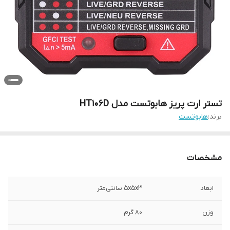
تستر ارت پریز هابوتست مدل HT106D
برند:
هابوتست
مشخصات
ابعاد
5x5x3 سانتی‌متر
وزن
80 گرم