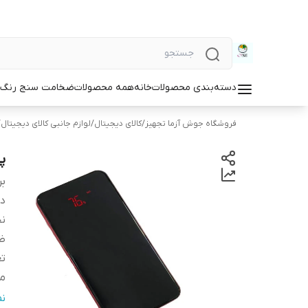
دسته‌بندی محصولات
خانه
همه محصولات
ضخامت سنج رنگ و
فروشگاه جوش آزما تجهیز
/
کالای دیجیتال
/
لوازم جانبی کالای دیجیتال
/
پاو
بر
دس
نح
ظ
تع
م
ت
ن