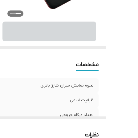
ش
ش
ول
ول
سا
ج
نو
و
مشخصات
کل
نحوه نمایش میزان شارژ باتری
ظرفیت اسمی
تعداد درگاه خروجی
محدوده ظرفیت
نظرات