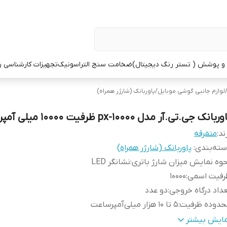
 پوشش ( تستر رنگ دیجیتال)
ضخامت سنج التراسونیک
تجهیزات کارشناسی 
لوازم جانبی گوشی موبایل
/
پاوربانک (شارژر همراه)
ربانک جی.تی.آر مدل px-10000 ظرفیت 10000 میلی آمپر ساعت
ند:
متفرقه
ته‌بندی
:
پاوربانک (شارژر همراه)
وه نمایش میزان شارژ باتری
:
نشانگر LED
رفیت اسمی
:
10000
داد درگاه خروجی
:
دو عدد
حدوده ظرفیت
:
5 تا 10 هزار میلی‌آمپر‌ساعت
وضیحات جنس بدنه
:
براق
مایش بیشتر