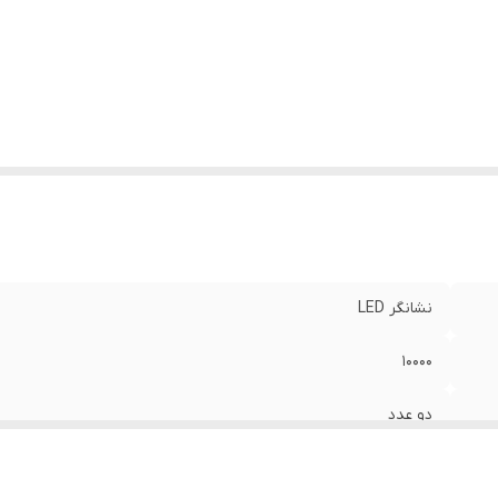
دت جریان خروجی
:
2.1 آمپر
دت جریان ورودی
:
2.1 آمپر
تاژ خروجی
:
5.0 ولت
تاژ ورودی
:
5 ولت
زگار با
:
همه موبایل ها و تبلت ها
نس بدنه
:
پلاستیک
ع باتری
:
لیتیوم-یونی
زن
:
230 گرم
اس وزنی
:
معمولی|200 تا 400 گرم
نشانگر LED
10000
دو عدد
5 تا 10 هزار میلی‌آمپر‌ساعت