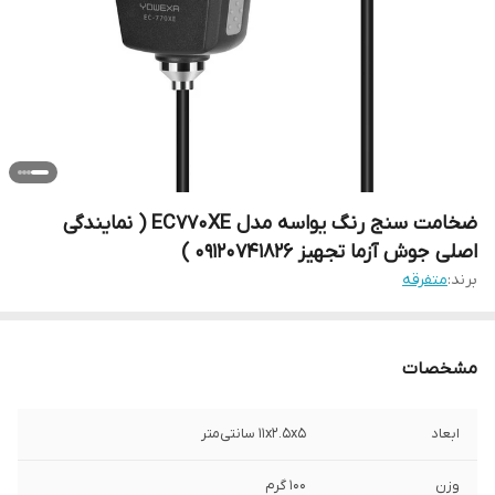
ضخامت سنج رنگ یواسه مدل EC770XE ( نمایندگی
اصلی جوش آزما تجهیز 09120741826 )
برند:
متفرقه
مشخصات
ابعاد
11x2.5x5 سانتی‌متر
وزن
100 گرم