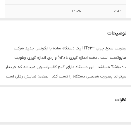
دقت
±2.0%
دمای عملکرد
‘-20℃~60℃ درجه سانتی‌گراد
توضیحات
نوع سنجش
رطوبت
رطوبت سنج چوب HT632 یک دستگاه ساده با ارگونمی جدید شرکت
ویژگی‌های تجهیزات
نمایشگر
هابوتست است ، دقت اندازه گیری ±2.0% و رنج اندازه گیری رطوبت
ابعاد
14x6x3 سانتی‌متر
0~58.0% میباشد . این دستگاه دارای گیج کالیبراسیون میباشد که خریدار
میتواند بصورت شخصی دستگاه را تست کند . صفحه نمایش رنگی است
. از این رطوبت سنج میتوان برای اندازه گیری موارد زیر استفاده کرد :
راش ، صنوبر ، لارچ ، توس ، گیلاس ، گردو ،بلوط ، کاج ، افرا ، خاکستر ،
نظرات
صنوبر داگلاس ، اکالیپتوس ،لایه ملات سیمان ، بتن ریزی ،لایه ملات گچ
بی آب ،ملات سیمان ،ملات آهک ، گچ ،آجر