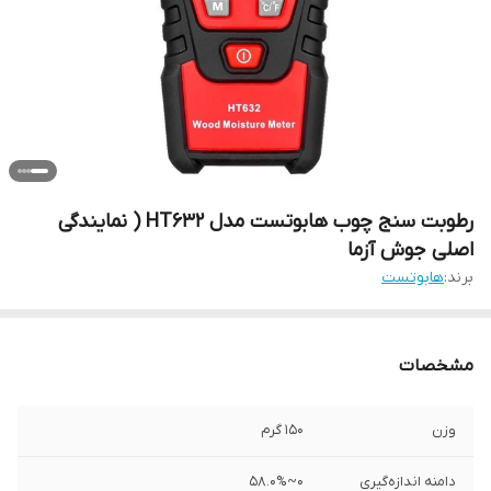
رطوبت سنج چوب هابوتست مدل HT632 ( نمایندگی
اصلی جوش آزما
برند:
هابوتست
مشخصات
وزن
150 گرم
دامنه اندازه‌گیری
0~58.0%