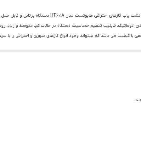
گاز
نشت یاب و دتکتور گاز شهری HaboTest مدل HT601A نشت یاب گاز
نمایشگر
اتوماتیک، قابلیت تنظیم حساسیت دستگاه در حالات کم، متوسط و زیاد، روشن
 با کیفیت می باشد که میتواند وجود انواع گازهای شهری و احتراقی را با سرع
4x3x13 سانتی‌متر
جهیزات گرمایشی، ساختمان های اداری و سایر مکان ها مناسب می باشد.
ید.