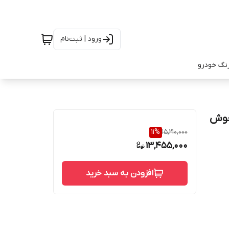
ورود | ثبت‌نام
رنگ خودرو
ی اصلی جوش
11
%
15,210,000
13,455,000
افزودن به سبد خرید