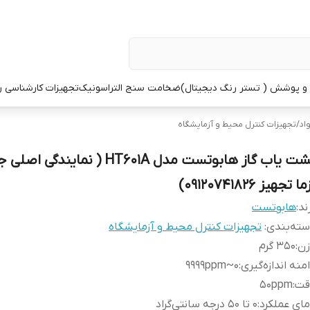
 پوشش ( تستر رنگ دیجیتال)
ضخامت سنج التراسونیک
تجهیزات کارشناسی 
اد
/
تجهیزات کنترل محیط و آزمایشگاه
نشت یاب گاز هابوتست مدل HT601A ( نمایندگ
ا تجهیز 09120741826)
ند:
هابوتست
ته‌بندی
:
تجهیزات کنترل محیط و آزمایشگاه
زن
:
350 گرم
منه اندازه‌گیری
:
0~9999ppm
قت
:
50ppm
ای عملکرد
:
0 تا 50 درجه سانتی‌گراد