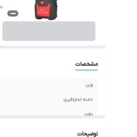
ن
ن
وی
اب
مشخصات
وزن
دامنه اندازه‌گیری
دقت
دمای عملکرد
توضیحات