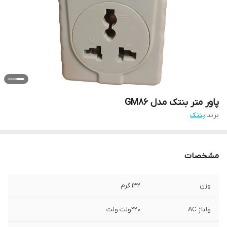
پاور متر بنتک مدل GM86
برند:
بنتک
مشخصات
وزن
132 گرم
ولتاژ AC
220ولت ولت