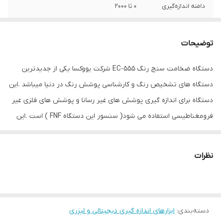
دامنه اندازه‌گیری
0 تا 2000
نوع ابزار اندازه‌گیری
ضخامت سنج پوشش
توضیحات
رنگ
مشکی
دستگاه ضخامت سنج رنگ EC-555 شرکت یووکسا یکی از جدیدترین
دستگاه های تشخیص رنگ و کارشناسی پوشش رنگ در دنیا میباشد .این
دستگاه برای اندازه گیری پوشش های غیر رسانا و پوشش های فلزی غیر
فرومغناطیسی استفاده می شود( سنسور این دستگاه FNF ) است .این
ضخامت سنج وارد شده توسط دیاکو الکتریک با رنج اندازه گیری از 0 تا
2000 میکرون با دقت 0.1 میکرون از روی آهن و آلومینیوم میتواند اندازه
نظرات
پوشش را نمایش دهند . این دستگاه ضخامت سنج رنگ برای شرکت
های اسکلت سازی ، کشتی سازی و مراکز تشخیص رنگ اتومبیل مناسب
است . نحوه کار با دستگاه توسط یک منو صورت میگیرد که خیلی راحت و
دسته‌بندی
:
ابزارهای اندازه گیری دیجیتالی و لیزری
آسان است و شما میتوانید اطلاعات را با بلوتوث به گوشی همراه خود