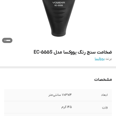
ضخامت سنج رنگ یووکسا مدل EC-555S
برند:
یووکسا
مشخصات
ابعاد
7x3x14 سانتی‌متر
وزن
145 گرم