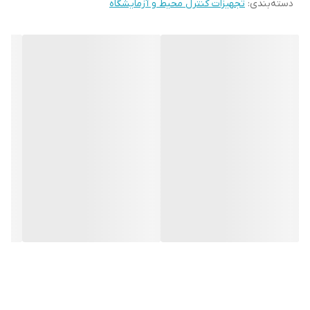
دسته‌بندی
:
تجهیزات کنترل محیط و آزمایشگاه
است که می تواند مقدار تابش را در صفحه دیجیتالی LCD نمایش دهد
پس از پردازش توسط میکرو تراشه کنترل عدد نمایش میدهد . با توجه
به نتیجه آزمایش ، می توانید پردازش معقول و یا اقدامات پیشگیری
مؤثر در برابر اشعه الکترومغناطیسی electromagnetic radiation انجام
دهید. موارد مورد استفاده : نظارت بر اشعه الکترومغناطیسی، خانه و
آپارتمان ، دفتر ، سایت در فضای باز و صنعتی؛ تلفن همراه ، رایانه ،
تلویزیون ، یخچال و فریزر کابل با ولتاژ بالا است .