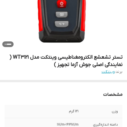
تستر تشعشع الکترومغناطیسی وینتکت مدل WT3121 (
نمایندگی اصلی جوش آزما تجهیز )
برند:
وینتکت
مشخصات
وزن
121 گرم
دامنه اندازه‌گیری
1V/m-1999V/m