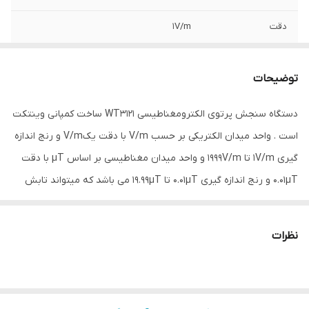
دقت
1V/m
دمای عملکرد
0℃~50℃ درجه سانتی‌گراد
توضیحات
نوع سنجش
برق , مواد پرتوزا
دستگاه سنجش پرتوی الکترومغناطیسی WT3121 ساخت کمپانی وینتکت
ویژگی‌های تجهیزات
نمایشگر
است . واحد میدان الکتریکی بر حسب V/m با دقت یکV/m و رنج اندازه
ابعاد
16x6x3 سانتی‌متر
گیری 1V/m تا 1999V/m و واحد میدان مغناطیسی بر اساس µT با دقت
0.01µT و رنج اندازه گیری 0.01µT تا 19.99µT می باشد که میتواند تابش
میدان الکتریکی و انتشار میدان مغناطیسی با رنج اندازه گیری امواج در
محدوده های 0.01μT-99.99μT - 1V/m-1999V/mرا آزمایش کند تا به نتیجه
نظرات
آزمایش مطلوب برسید . از این دستگاه برای آزمایش و یادگیری وضعیت
اشعه الکترومغناطیسی electromagnetic radiation در محیط داخلی و
خارج استفاده می شود. مجهز به حسگر تابش الکترومغناطیسی داخلی